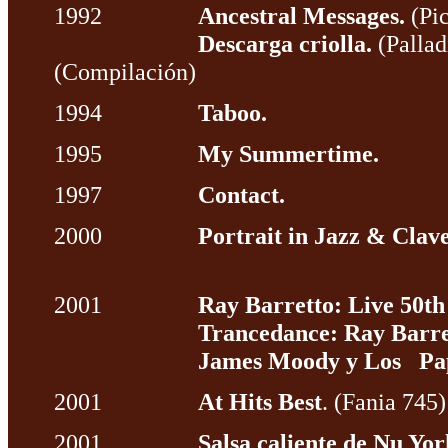
1992
Ancestral Messages.
(Pic
Descarga criolla.
(Palla
(Compilación)
1994
Taboo.
1995
My Summertime.
1997
Contact.
2000
Portrait in Jazz & Clave
2001
Ray Barretto: Live 50th
Trancedance: Ray Barretto 
James Moody y Los Papi
2001
At Hits Best
. (Fania 745)
2001
Salsa caliente de Nu Yor