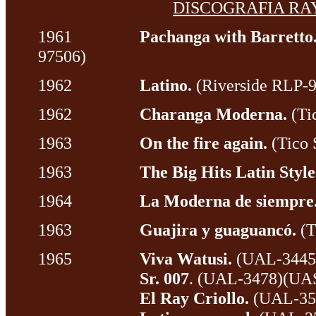
DISCOGRAFIA RA
1961
Pachanga with Barretto
97506)
1962
Latino.
(Riverside RLP-
1962
Charanga Moderna.
(Ti
1963
On the fire again.
(Tico 
1963
The Big Hits Latin Style
1964
La Moderna de siempre
1963
Guajira y guaguancó.
(T
1965
Viva Watusi.
(UAL-3445)
Sr. 007
. (UAL-3478)(UA
El Ray Criollo.
(UAL-354