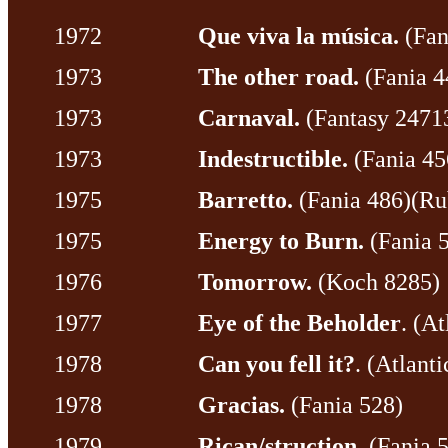
1972
Que viva la música.
(Fan
1973
The other road.
(Fania 4
1973
Carnaval.
(Fantasy 2471
1973
Indestructible.
(Fania 45
1975
Barretto.
(Fania 486)(Ru
1975
Energy to Burn.
(Fania 
1976
Tomorrow.
(Koch 8285)
1977
Eye of the Beholder
. (A
1978
Can you fell it?
. (Atlant
1978
Gracias.
(Fania 528)
1979
Rican/struction.
(Fania 