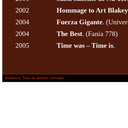
2002
Hommage to Art Blakey
2004
Fuerza Gigante
. (Univer
2004
The Best
. (Fania 778)
2005
Time was – Time is
.
domdom.es. Todos los derechos reservados.