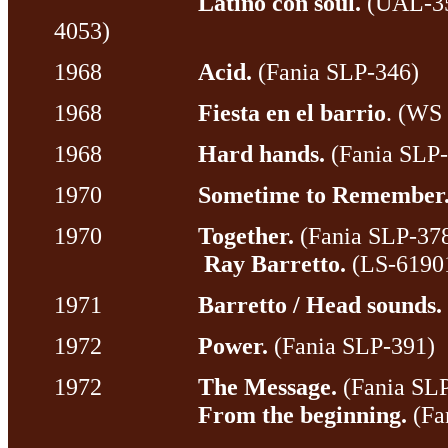
Latino con soul.
(UAL-35
4053)
1968
Acid.
(Fania SLP-346)
1968
Fiesta en el barrio
. (WS
1968
Hard hands.
(Fania SLP-
1970
Sometime to Remember
1970
Together.
(Fania SLP-37
Ray Barretto.
(LS-61901
1971
Barretto / Head sounds.
1972
Power.
(Fania SLP-391)
1972
The Message.
(Fania SL
From the beginning.
(Fa