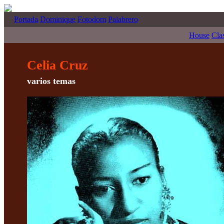
Portada
Dominique
Fotodom
Palabrero
House
Cla
Celia Cruz
varios temas