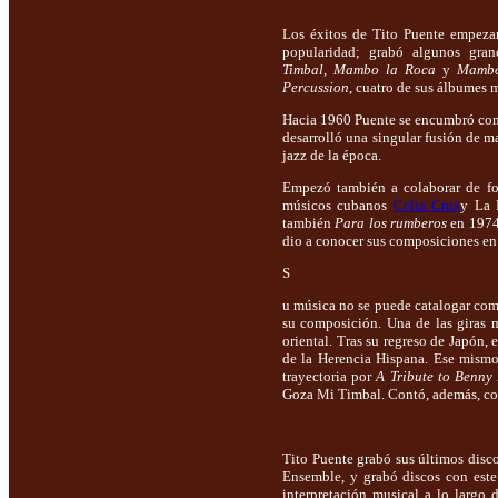
Los éxitos de Tito Puente empeza
popularidad; grabó algunos gra
Timbal
,
Mambo la Roca
y
Mambo
Percussion
, cuatro de sus álbumes 
Hacia 1960 Puente se encumbró como
desarrolló una singular fusión de m
jazz de la época.
Empezó también a colaborar de f
músicos cubanos
Celia Cruz
y La 
también
Para los rumberos
en 1974
dio a conocer sus composiciones en
S
u música no se puede catalogar como
su composición. Una de las giras m
oriental. Tras su regreso de Japón,
de la Herencia Hispana. Ese mismo
trayectoria por
A Tribute to Benny
Goza Mi Timbal. Contó, además, con
Tito Puente grabó sus últimos disc
Ensemble, y grabó discos con este
interpretación musical a lo largo 