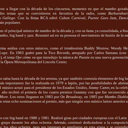
ron a llegar con la década de los cincuenta, momento en que el mambo gozab
ndes temas que se convirtieron en favoritos de la radio, como
Barbarabati
 Gallego
. Con la firma RCA editó
Cuban Carnival
,
Puente Goes Jazz
,
Danc
más populares.
 el principal músico de mambo de la década y, con su fama ya consolidada, a fina
ambo, big band y jazz. Resumió así en su persona el movimiento de fusión de la mú
orma asidua con otros músicos, como el trombonista Buddy Morrow, Woody He
Lupe. En 1963 grabó para la Tico Records, arropado por Carlos Santana (con 
), el tema
Oye cómo va
que introdujo la música de Puente en una nueva generació
 la Ópera Metropolitana del Lincoln Center.
 salsa hasta la década de los setenta, ya que también contenía elementos de big b
ás importantes fue la realizada en 1979 a Japón, por las posibilidades de abrirs
 el músico actuó para el presidente de los Estados Unidos, Jimmy Carter, en la cel
 año recibió el primero de los cuatro premios Grammy con que fue reconocido a
 More
. Los otros llegaron en 1983 por
On Broadway
, en 1985 por
Mambo Diabl
 otras ocho nominaciones al premio, más que ningún otro músico latino anterior a
os con big band en 1980 y 1981. Realizó giras por ciudades europeas con el Latin
 grupo durante los años ochenta. Además, continuó dedicándose a la composici
de los años ochenta, pero sus intereses se ampliaron en esta etapa y se extendie