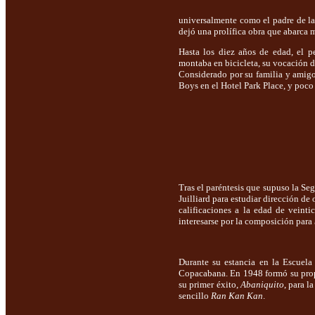
universalmente como el padre de la 
dejó una prolífica obra que abarca
Hasta los diez años de edad, el pe
montaba en bicicleta, su vocación d
Considerado por su familia y amig
Boys en el Hotel Park Place, y poco
Tras el paréntesis que supuso la Se
Juilliard para estudiar dirección de
calificaciones a la edad de veint
interesarse por la composición para
Durante su estancia en la Escuel
Copacabana. En 1948 formó su propi
su primer éxito,
Abaniquito
, para l
sencillo
Ran Kan Kan
.