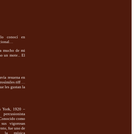
 lo conocí en
pcional…
eía mucho de mi
o un mote... El
avía resuena en
rosímiles riff …
ue les gustan la
a York, 1920 –
rcusionista
. Conocido como
 sus vigorosas
ento, fue uno de
e la música