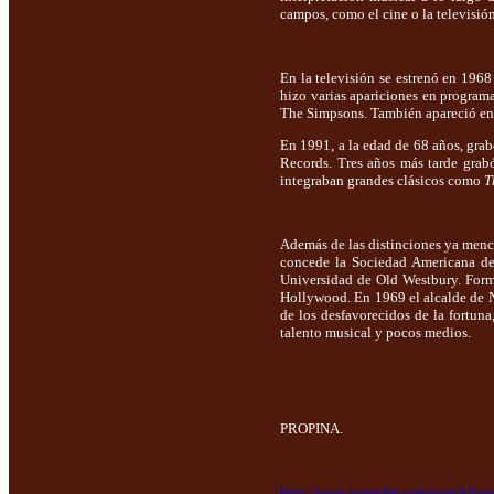
campos, como el cine o la televisión
En la televisión se estrenó en 196
hizo varias apariciones en progra
The Simpsons. También apareció en 
En 1991, a la edad de 68 años, gr
Records. Tres años más tarde grab
integraban grandes clásicos como
T
Además de las distinciones ya menci
concede la Sociedad Americana de
Universidad de Old Westbury. Forma
Hollywood. En 1969 el alcalde de N
de los desfavorecidos de la fortuna
talento musical y pocos medios.
PROPINA.
http://www.youtube.com/watch?v