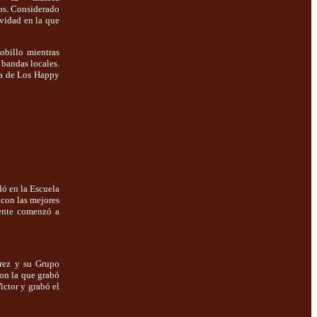
os. Considerado
ividad en la que
obillo mientras
 bandas locales.
da de Los Happy
ló en la Escuela
 con las mejores
uente comenzó a
arez y su Grupo
on la que grabó
ictor y grabó el