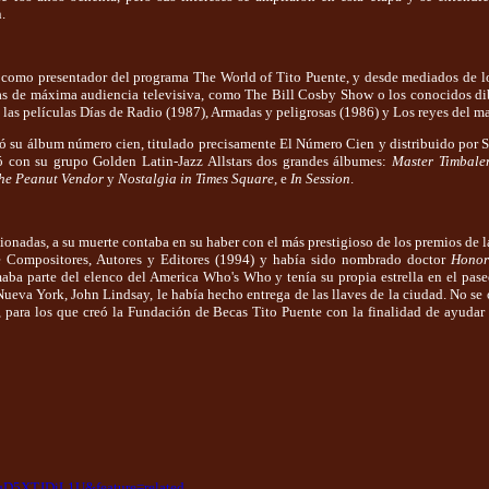
.
8 como presentador del programa The World of Tito Puente, y desde mediados de l
mas de máxima audiencia televisiva, como The Bill Cosby Show o los conocidos d
las películas Días de Radio (1987), Armadas y peligrosas (1986) y Los reyes del 
abó su álbum número cien, titulado precisamente El Número Cien y distribuido po
ó con su grupo Golden Latin-Jazz Allstars dos grandes álbumes:
Master Timbale
he Peanut Vendor
y
Nostalgia in Times Square
, e
In Session
.
onadas, a su muerte contaba en su haber con el más prestigioso de los premios de l
 Compositores, Autores y Editores (1994) y había sido nombrado doctor
Honor
ba parte del elenco del America Who's Who y tenía su propia estrella en el pase
ueva York, John Lindsay, le había hecho entrega de las llaves de la ciudad. No s
, para los que creó la Fundación de Becas Tito Puente con la finalidad de ayudar
=qD5XTJDiL1U&feature=related