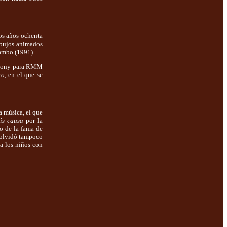
os años ochenta
ibujos animados
mambo (1991)
r Sony para RMM
ro
, en el que se
a música, el que
is causa
por la
o de la fama de
e olvidó tampoco
 a los niños con