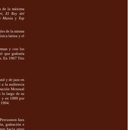
a de la máxima
ri
,
El Rey del
e Mania
y
Top
les de la misma
sica latina y el
rman y con los
el que grabaría
n. En 1967 Tito
and y de jazz en
e a la audiencia
ebración Mensual
 lo largo de su
o
y en 1989 por
 1994.
 Percussion Jazz
ón, grabación e
ron hacia otros