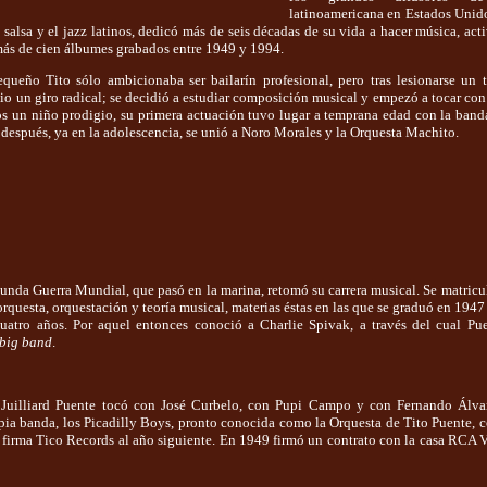
latinoamericana en Estados Unid
salsa y el jazz latinos, dedicó más de seis décadas de su vida a hacer música, act
 más de cien álbumes grabados entre 1949 y 1994.
queño Tito sólo ambicionaba ser bailarín profesional, pero tras lesionarse un t
io un giro radical; se decidió a estudiar composición musical y empezó a tocar con
os un niño prodigio, su primera actuación tuvo lugar a temprana edad con la ban
 después, ya en la adolescencia, se unió a Noro Morales y la Orquesta Machito.
gunda Guerra Mundial, que pasó en la marina, retomó su carrera musical. Se matricu
 orquesta, orquestación y teoría musical, materias éstas en las que se graduó en 1947
icuatro años. Por aquel entonces conoció a Charlie Spivak, a través del cual P
big band
.
a Juilliard Puente tocó con José Curbelo, con Pupi Campo y con Fernando Álv
a banda, los Picadilly Boys, pronto conocida como la Orquesta de Tito Puente, c
a firma Tico Records al año siguiente. En 1949 firmó un contrato con la casa RCA V