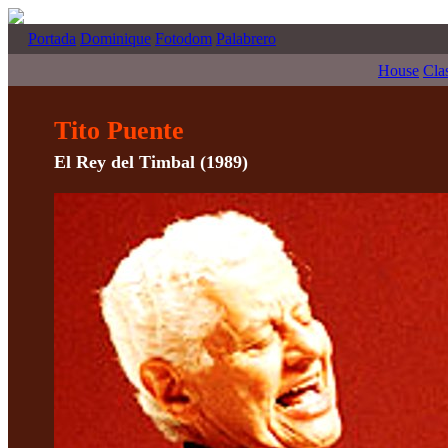
Portada
Dominique
Fotodom
Palabrero
House
Cla
Tito Puente
El Rey del Timbal (1989)