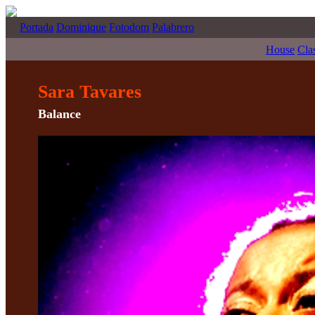
Portada
Dominique
Fotodom
Palabrero
House
Cla
Sara Tavares
Balance