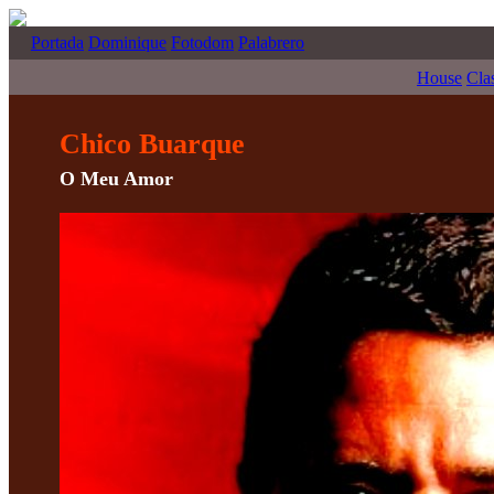
Portada
Dominique
Fotodom
Palabrero
House
Cla
Chico Buarque
O Meu Amor