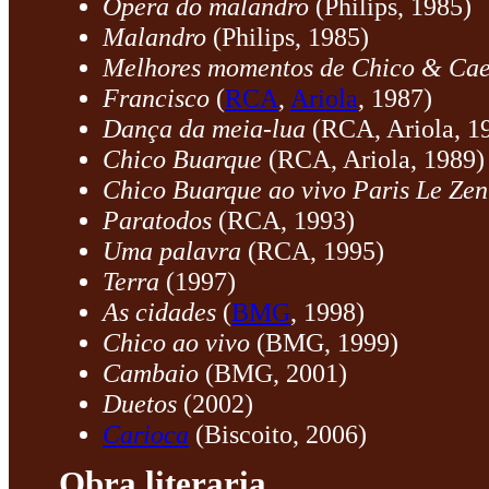
Ópera do malandro
(Philips, 1985)
Malandro
(Philips, 1985)
Melhores momentos de Chico & Ca
Francisco
(
RCA
,
Ariola
, 1987)
Dança da meia-lua
(RCA, Ariola, 1
Chico Buarque
(RCA, Ariola, 1989)
Chico Buarque ao vivo Paris Le Zen
Paratodos
(RCA, 1993)
Uma palavra
(RCA, 1995)
Terra
(1997)
As cidades
(
BMG
, 1998)
Chico ao vivo
(BMG, 1999)
Cambaio
(BMG, 2001)
Duetos
(2002)
Carioca
(Biscoito, 2006)
Obra literaria