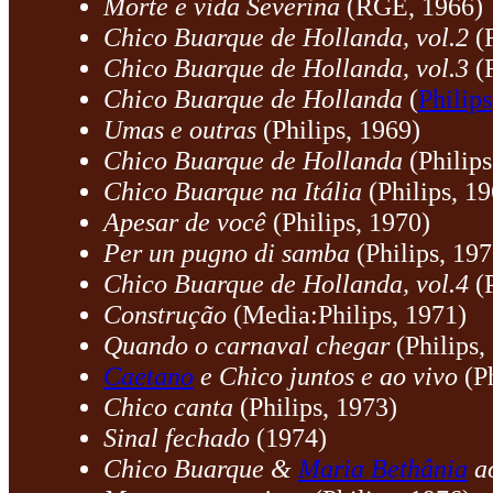
Morte e vida Severina
(RGE, 1966)
Chico Buarque de Hollanda, vol.2
(
Chico Buarque de Hollanda, vol.3
(
Chico Buarque de Hollanda
(
Philips
Umas e outras
(Philips, 1969)
Chico Buarque de Hollanda
(Philips
Chico Buarque na Itália
(Philips, 1
Apesar de você
(Philips, 1970)
Per un pugno di samba
(Philips, 197
Chico Buarque de Hollanda, vol.4
(P
Construção
(Media:Philips, 1971)
Quando o carnaval chegar
(Philips,
Caetano
e Chico juntos e ao vivo
(Ph
Chico canta
(Philips, 1973)
Sinal fechado
(1974)
Chico Buarque &
Maria Bethânia
ao