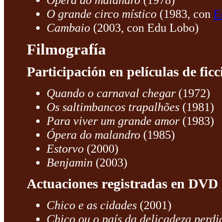
Ópera do malandro
(1978)
O grande circo místico
(1983, con
E
Cambaio
(2003, con Edu Lobo)
Filmografía
Participación en películas de ficc
Quando o carnaval chegar
(1972)
Os saltimbancos trapalhões
(1981)
Para viver um grande amor
(1983)
Ópera do malandro
(1985)
Estorvo
(2000)
Benjamin
(2003)
Actuaciones registradas en DVD
Chico e as cidades
(2001)
Chico ou o país da delicadeza perdi