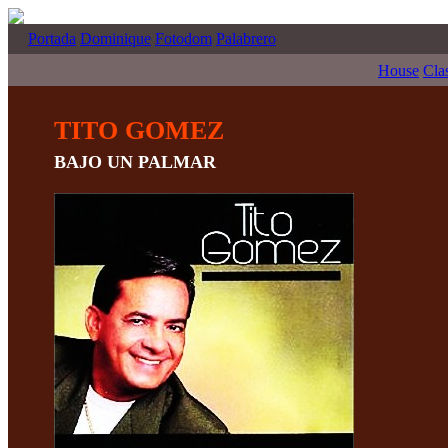
Portada
Dominique
Fotodom
Palabrero
House
Cla
TITO GOMEZ
BAJO UN PALMAR