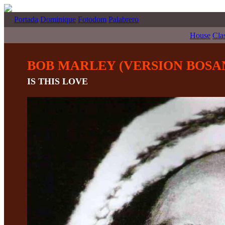
Portada
Dominique
Fotodom
Palabrero
House
Cla
BOB MARLEY (VERSION BOSA
IS THIS LOVE