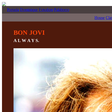
Portada
Dominique
Fotodom
Palabrero
House
Cla
BON JOVI
A L W A Y S.