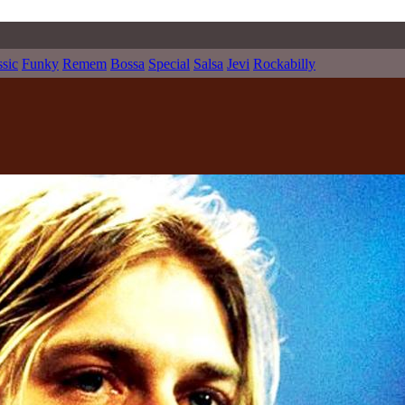
ssic
Funky
Remem
Bossa
Special
Salsa
Jevi
Rockabilly