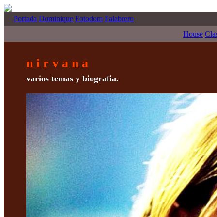
Portada
Dominique
Fotodom
Palabrero
House
Cla
n i r v a n a
varios temas y biografia.