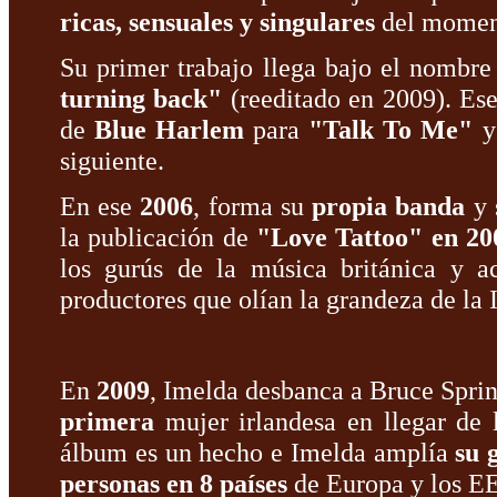
ricas, sensuales y singulares
del momen
Su primer trabajo llega bajo el nombr
turning back"
(reeditado en 2009). Es
de
Blue Harlem
para
"Talk To Me"
y
siguiente.
En ese
2006
, forma su
propia banda
y 
la publicación de
"Love Tattoo" en 20
los gurús de la música británica y a
productores que olían la grandeza de la
En
2009
, Imelda desbanca a Bruce Spri
primera
mujer irlandesa en llegar de 
álbum es un hecho e Imelda amplía
su 
personas en 8 países
de Europa y los E