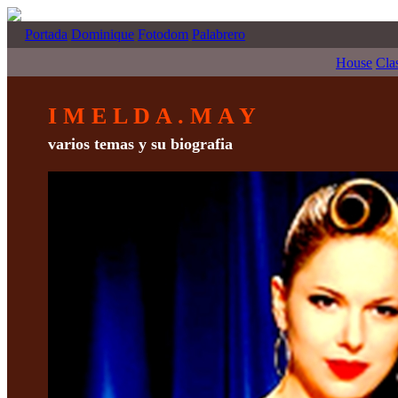
Portada
Dominique
Fotodom
Palabrero
House
Cla
I M E L D A . M A Y
varios temas y su biografia