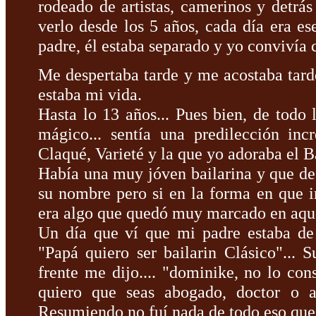
rodeado de artistas, camerinos y detr
verlo desde los 5 años, cada día era es
padre, él estaba separado y yo convivía 
Me despertaba tarde y me acostaba tarde
estaba mi vida.
Hasta lo 13 años... Pues bien, de todo
mágico... sentía una predilección inc
Claqué, Varieté y la que yo adoraba el 
Había una muy jóven bailarina y que d
su nombre pero si en la forma en que i
era algo que quedó muy marcado en aque
Un día que ví que mi padre estaba de 
"Papá quiero ser bailarin Clásico"... S
frente me dijo.... "dominike, no lo cons
quiero que seas abogado, doctor o arq
Resumiendo no fuí nada de todo eso que