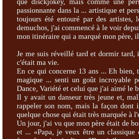
que
disckjokey
, mais
comme une pers
passionnante
dans la
...
artistique et per
toujours été entouré
par des artistes
,
demuchos
,
j'ai commencé à
le voir
depui
mon itinéraire
qui a marqué
mon père
, il
Je me suis réveillé
tard et
dormir tard
,
c'était ma vie
.
En ce qui concerne
13 ans
...
Eh bien
,
magique
...
senti
un goût
incroyable p
Dance
,
Variété
et celui que j'ai
aimé le
b
Il y avait
un danseur
très jeune
et, ma
rappeler son nom
, mais
la façon dont i
quelque chose qui était
très marquée
à l
Un jour,
j'ai vu
que mon père était
de b
et
...
«Papa
, je
veux être un
classique