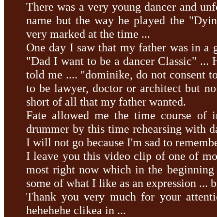
There was a very
young
dancer
and unf
name
but
the way
he played
the "
Dyi
very marked
at the time ...
One day
I saw
that my
father was
in a
"Dad
I want to
be a dancer
Classic"
...
told me
....
"
dominike
, do not
consent t
to be
lawyer
, doctor
or architect
but no
short
of
all that
my
father wanted
.
Fate
allowed me
the
time
course of
i
drummer
by
this time
rehearsing
with d
I will not
go
because I
'm
sad to
remembe
I leave you
this
video
clip
of one of
mo
most
right now
which
in the beginning
some of what
I like
as an expression
...
b
Thank you very much
for your attent
hehehehe
clikea
in
...