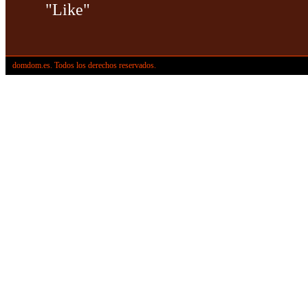
"Like"
domdom.es. Todos los derechos reservados.