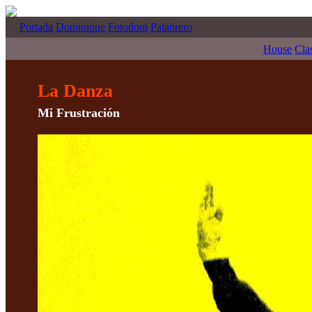
Portada
Dominique
Fotodom
Palabrero
House
Cla
La Danza
Mi Frustración