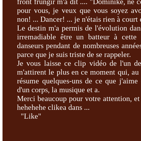
front
frungir
m'a dit
....
"
Dominike
,
ne c
pour vous
, je
veux que vous soyez
avo
non!
...
Dancer
!
...
je n'étais rien
à court
Le destin
m'a permis de
l'
évolution dan
irremadiable
être
un batteur
à cette 
danseurs
pendant de nombreuses année
parce que
je suis triste
de se rappeler
.
Je vous laisse
ce clip
vidéo de
l'un d
m'attirent
le plus
en ce moment
qui, au
résume quelques-uns
de ce que j'aime
d'un corps
,
la musique et
a
.
Merci beaucoup
pour votre attention
,
et
hehehehe
clikea
dans
...
"Like"