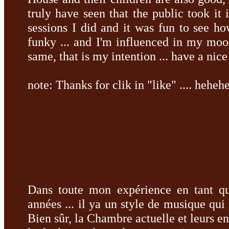
truly
have seen
that the public
took it
sessions
I did
and it was fun
to see
ho
funky
...
and I'm
influenced in
my moo
same,
that is my
intention
...
have
a nice
note
: Thanks for
clik
in
"like"
....
heheh
Dans
toute mon expérience
en tant q
années
...
il ya
un style de musique
qui
Bien sûr,
la Chambre
actuelle et
leurs en