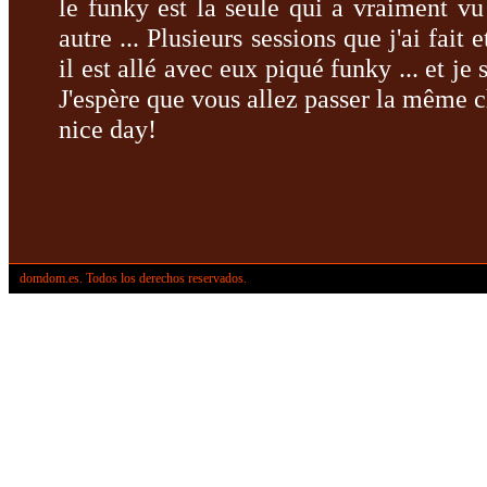
le funky
est la seule
qui a vraiment
vu
autre
...
Plusieurs sessions
que j'ai fait e
il
est allé
avec eux
piqué
funky ...
et je
J'espère
que vous allez passer
la même c
nice day
!
domdom.es. Todos los derechos reservados.