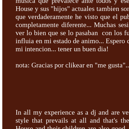
musica que prevalece ante todos y es
House y sus "hijos" actuales tambien son
que verdaderamente he visto que el pu
completamente diferente... Muchas ses
ver lo bien que se lo pasaban con los f
influia en mi estado de animo... Espero q
mi intencion... tener un buen dia!
nota: Gracias por clikear en "me gusta"...
In all my
experience as a
dj
and are
ve
style
that prevails
at
all and
that's th
House
and their children
are also good
,