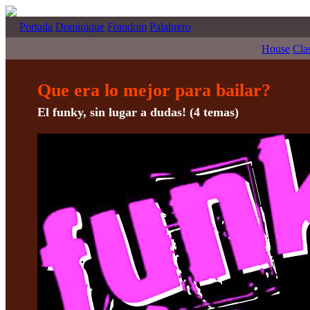
Portada
Dominique
Fotodom
Palabrero
House
Cla
Que era lo mejor para bailar?
El funky, sin lugar a dudas! (4 temas)