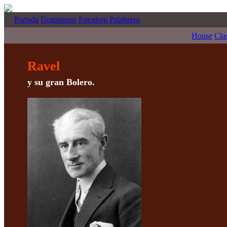
Portada
Dominique
Fotodom
Palabrero
House
Cla
Ravel
y su gran Bolero.