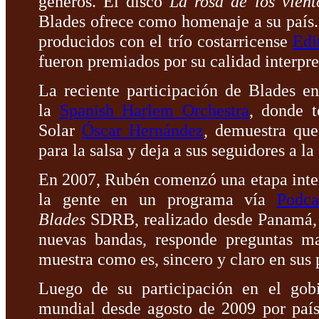
géneros. El disco
La rosa de los vient
Blades ofrece como homenaje a su país
producidos con el trío costarricense
Edi
fueron premiados por su calidad interpre
La reciente participación de Blades e
la
Spanish Harlem Orchestra
, donde 
Solar
Óscar Hernández
, demuestra que
para la salsa y deja a sus seguidores a l
En 2007, Rubén comenzó una etapa inte
la gente en un programa vía
Podca
Blades
SDRB, realizado desde Panamá, 
nuevas bandas, responde preguntas m
muestra como es, sincero y claro en sus
Luego de su participación en el gob
mundial desde agosto de 2009 por paí