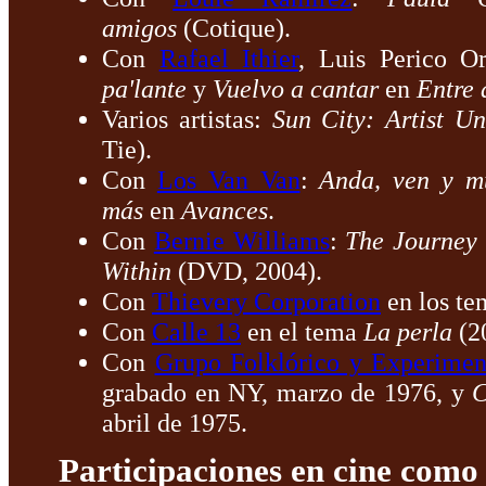
amigos
(Cotique).
Con
Rafael Ithier
, Luis Perico O
pa'lante
y
Vuelvo a cantar
en
Entre 
Varios artistas:
Sun City: Artist Un
Tie).
Con
Los Van Van
:
Anda, ven y m
más
en
Avances
.
Con
Bernie Williams
:
The Journey 
Within
(DVD, 2004).
Con
Thievery Corporation
en los t
Con
Calle 13
en el tema
La perla
(2
Con
Grupo Folklórico y Experimen
grabado en NY, marzo de 1976, y
C
abril de 1975.
Participaciones en cine como