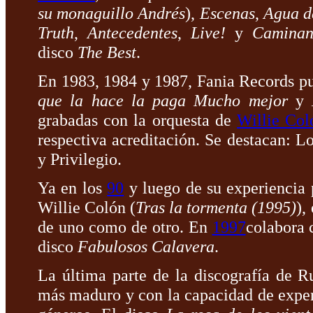
su monaguillo Andrés
),
Escenas
,
Agua d
Truth
,
Antecedentes
,
Live!
y
Camina
disco
The Best
.
En 1983, 1984 y 1987, Fania Records pu
que la hace la paga
Mucho mejor
y
grabadas con la orquesta de
Willie Col
respectiva acreditación. Se destacan: 
y Privilegio.
Ya en los
90
y luego de su experiencia 
Willie Colón (
Tras la tormenta (1995)
),
de uno como de otro. En
1997
colabora
disco
Fabulosos Calavera
.
La última parte de la discografía de R
más maduro y con la capacidad de expe