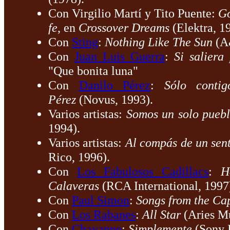
Con Virgilio Martí y Tito Puente:
G
fe
, en
Crossover Dreams
(Elektra, 1
Con
Sting
:
Nothing Like The Sun
(A
Con
Juan Luis Guerra
:
Si saliera
"Que bonita luna"
Con
Danilo Pérez
:
Sólo contig
Pérez
(Novus, 1993).
Varios artistas:
Somos un solo pueb
1994).
Varios artistas:
Al compás de un sen
Rico, 1996).
Con
Los Fabulosos Cadillacs
:
H
Calaveras
(RCA International, 1997
Con
Paul Simon
:
Songs from the C
Con
Los Rabanes
:
All Star
(Aries Mu
Con
Chayanne
:
Simplemente
(Sony I