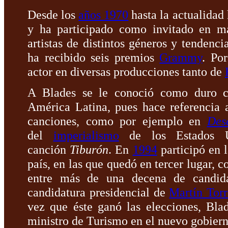
Desde los
años 1970
hasta la actualidad
y ha participado como invitado en m
artistas de distintos géneros y tendenc
ha recibido seis premios
Grammy
. Po
actor en diversas producciones tanto de
A Blades se le conoció como duro cr
América Latina, pues hace referencia a
canciones, como por ejemplo en
Des
del
imperialismo
de los Estados U
canción
Tiburón
. En
1994
participó en l
país, en las que quedó en tercer lugar, c
entre más de una decena de candi
candidatura presidencial de
Martín Torr
vez que éste ganó las elecciones, Bla
ministro de Turismo en el nuevo gobiern