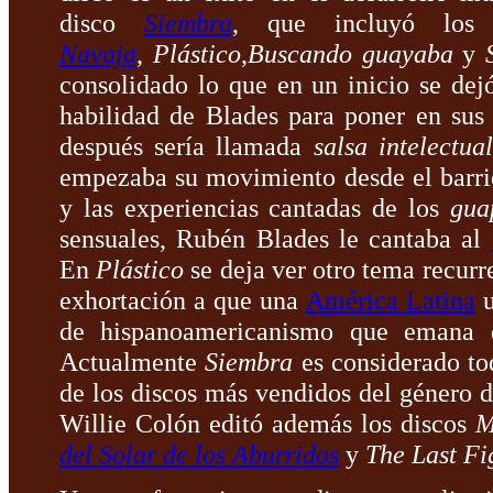
disco
Siembra
, que incluyó los
Navaja
,
Plástico
,
Buscando guayaba
y
consolidado lo que en un inicio se dej
habilidad de Blades para poner en sus
después sería llamada
salsa intelectual
empezaba su movimiento desde el barrio 
y las experiencias cantadas de los
gua
sensuales, Rubén Blades le cantaba al
En
Plástico
se deja ver otro tema recurr
exhortación a que una
América Latina
u
de hispanoamericanismo que emana 
Actualmente
Siembra
es considerado tod
de los discos más vendidos del género d
Willie Colón editó además los discos
M
del Solar de los Aburridos
y
The Last Fi