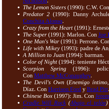
Nicholson
.
The Lemon Sisters
(1990): C.W. Co
Predator 2
(1990): Danny Archul
Conchita Alonso
.
Crazy from the Heart
(1991): Ernest
The Super
(1991): Marlon. Con
Joe 
One Man's War
(1991): Perrone. C
Life with Mikey
(1993): padre de A
A Million to Juan
(1994): barman.
Color of Night
(1994): teniente Héc
Scorpion Spring
(1996): polic
Con
Matthew McConaughey
.
The Devil's Own
(
Enemigo íntimo
Díaz. Con
Harrison Ford
y
Brad Pitt
Chinese Box
(1997): Jim. Con
Jerem
Cradle Will Rock
(
Abajo el telón
)