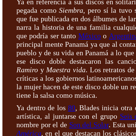
Ya en referencia a sus discos en solitar
pegada como
Siembra
, pero sí la tuv
que fue publicada en dos álbumes de lar
narra la historia de una familia cualqu
que podría ser tanto
México
o
Argentin
principal mente Panamá ya que al contar 
pueblo y de su vida en Panamá a lo que 
ese disco doble destacaron las canc
Ramiro
y
Maestra vida
. Los retratos d
críticas a los gobiernos latinoamericano
la mujer hacen de este disco doble un re
tiene la salsa como música.
Ya dentro de los
80
, Blades inicia otra
artística, al juntarse con el grupo
Seis 
nombre por el de
Son del Solar
. Esta u
América
, en el que destacan los clásico