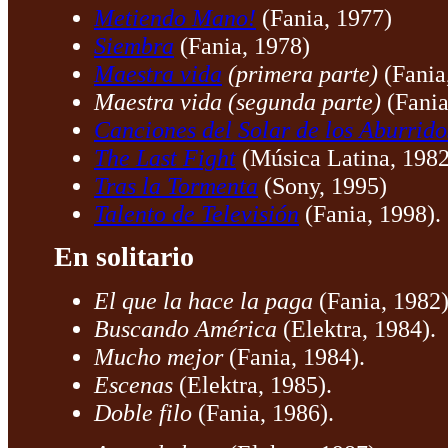
Metiendo Mano!
(Fania, 1977)
Siembra
(Fania, 1978)
Maestra vida
(primera parte)
(Fania
Maestra vida (segunda parte)
(Fania
Canciones del Solar de los Aburrido
The Last Fight
(Música Latina, 1982
Tras la Tormenta
(Sony, 1995)
Talento de Televisión
(Fania, 1998).
En solitario
El que la hace la paga
(Fania, 1982)
Buscando América
(Elektra, 1984).
Mucho mejor
(Fania, 1984).
Escenas
(Elektra, 1985).
Doble filo
(Fania, 1986).