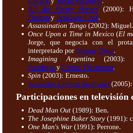
Cusack
y
Susan Sarandon
.
All the Pretty Horses
(2000): H
Damon
y
Penélope Cruz
.
Assassination Tango
(2002): Miguel
Once Upon a Time in Mexico
(
El m
Jorge, que negocia con el prota
interpretado por
Johnny Depp
.
Imagining Argentina
(2003): 
Banderas
y
Emma Thompson
.
Spin
(2003): Ernesto.
Secuestro Express (película)
(2005):
Participaciones en televisión
Dead Man Out
(1989): Ben.
The Josephine Baker Story
(1991): c
One Man's War
(1991): Perrone.