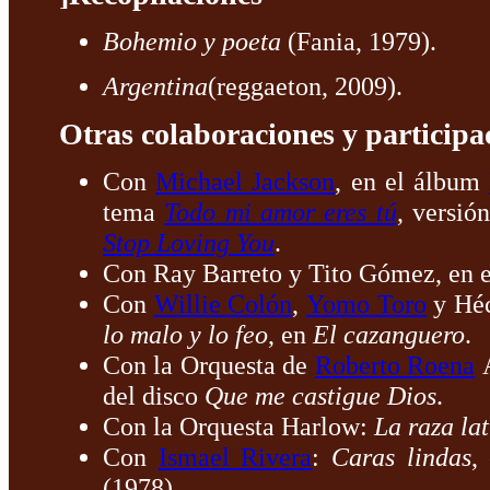
Bohemio y poeta
(Fania, 1979).
Argentina
(reggaeton, 2009).
Otras colaboraciones y participac
Con
Michael Jackson
, en el álbum
tema
Todo mi amor eres tú
, versió
Stop Loving You
.
Con Ray Barreto y Tito Gómez, en 
Con
Willie Colón
,
Yomo Toro
y Héc
lo malo y lo feo
, en
El cazanguero
.
Con la Orquesta de
Roberto Roena
A
del disco
Que me castigue Dios
.
Con la Orquesta Harlow:
La raza lat
Con
Ismael Rivera
:
Caras lindas
,
(1978).