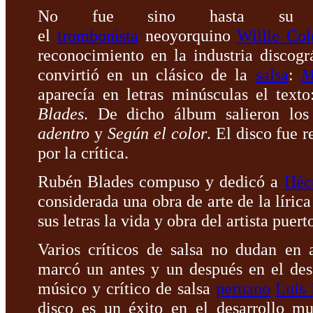
No fue sino hasta su as
el
trombonista
neoyorquino
Willie Col
reconocimiento en la industria discogr
convirtió en un clásico de la
salsa
:
M
aparecía en letras minúsculas el text
Blades
. De dicho álbum salieron los 
adentro
y
Según el color
. El disco fue 
por la crítica.
Rubén Blades compuso y dedicó a
Héc
considerada una obra de arte de la lírica
sus letras la vida y obra del artista puer
Varios críticos de salsa no dudan en 
marcó un antes y un después en el desa
músico y crítico de salsa
peruano
Luis 
disco es un éxito en el desarrollo m