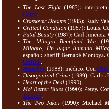
The Last Fight
(1983): interpre
Colón
.
Crossover Dreams
(1985): Rudy Vel
Critical Condition
(1987): Louis. C
Fatal Beauty
(1987): Carl Jiménez.
The Milagro Beanfield War
(198
Milagro
,
Un lugar llamado Milag
español: sheriff Bernabé Montoya.
Griffith
.
Homeboy
(1988): médico. Con
Chri
Disorganized Crime
(1989): Carlos B
Heart of the Deal
(1990).
Mo' Better Blues
(1990): Petey. C
Jackson
.
The Two Jake
s (1990): Michael
M