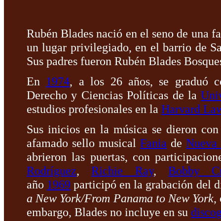
Rubén Blades nació en el seno de una fa
un lugar privilegiado, en el barrio de 
Sus padres fueron Rubén Blades Bosque
En
1974
, a los 26 años, se graduó 
Derecho y Ciencias Políticas de la
Uni
estudios profesionales en la
Harvard La
Sus inicios en la música se dieron con
afamado sello musical
Fania
de
Nueva 
abrieron las puertas, con participacio
Rodríguez
,
Richie Ray
,
Bobby C
año
1969
participó en la grabación del 
a New York/From Panama to New York
,
embargo, Blades no incluye en su
discog