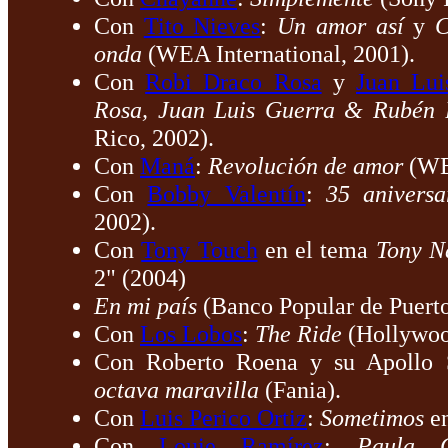
Con
Tito Nieves
:
Un amor así
y
C
onda
(WEA International, 2001).
Con
Robi Draco Rosa
y
Juan Lui
Rosa, Juan Luis Guerra & Rubén 
Rico, 2002).
Con
Maná
:
Revolución de amor
(WEA
Con
Bobby Valentín
:
35 aniversa
2002).
Con
Tony Touch
en el tema
Tony N
2" (2004)
En mi país
(Banco Popular de Puerto
Con
Los Lobos
:
The Ride
(Hollywoo
Con Roberto Roena y su Apollo
octava maravilla
(Fania).
Con
Luis Perico Ortiz
:
Sometimos
e
Con
Louie Ramírez
:
Paula 