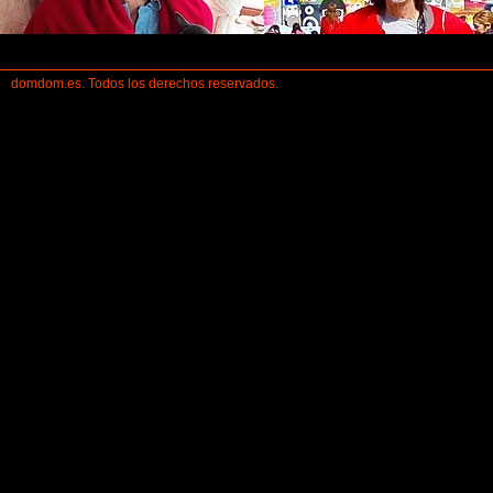
domdom.es. Todos los derechos reservados.