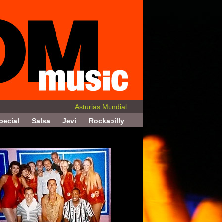
Asturias Mundial
pecial
Salsa
Jevi
Rockabilly