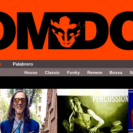
m
Palabrero
House
Classic
Funky
Remem
Bossa
S