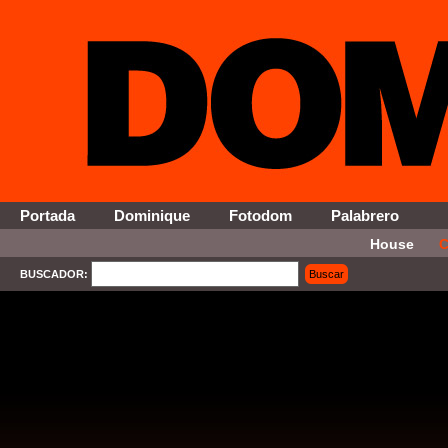
Portada
Dominique
Fotodom
Palabrero
House
C
BUSCADOR:
Buscar
SELECT * FROM Contenido WHERE Activo = '1' AND Seccion = '1' ORDER By Fecha DESC 