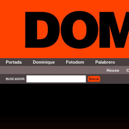
Portada
Dominique
Fotodom
Palabrero
House
C
BUSCADOR:
Buscar
SELECT * FROM Contenido WHERE Activo = '1' AND Seccion = '11' ORDER By Fecha DESC