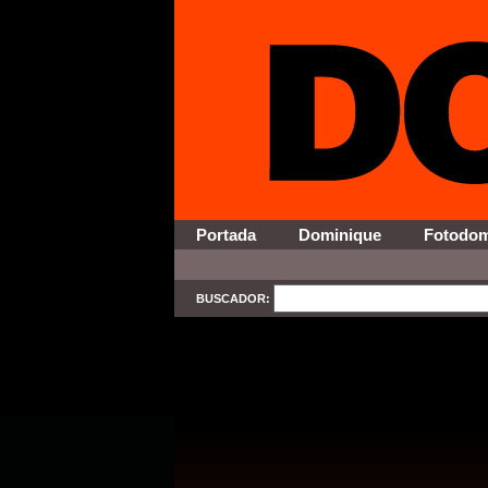
Portada
Dominique
Fotodo
BUSCADOR:
SELECT * FROM Contenido WHERE Activo = '1' AND Secci