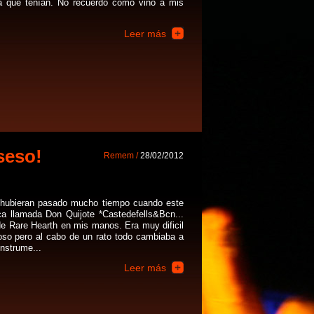
a que tenían. No recuerdo como vino a mis
Leer más
seso!
Remem /
28/02/2012
hubieran pasado mucho tiempo cuando este
 llamada Don Quijote *Castedefells&Bcn...
de Rare Hearth en mis manos. Era muy dificil
ioso pero al cabo de un rato todo cambiaba a
instrume...
Leer más