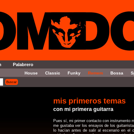
m
Palabrero
House
Classic
Funky
Remem
Bossa
S
Buscar
on = '14' ORDER By Fecha DESC LIMIT 20, 5
mis primeros temas
con mi primera guitarra
Pues sí, mi primer contacto con instrumento mu
me gustaba ver los ensayos de los guitarrist
lo hacían antes de salir al escenario en el 