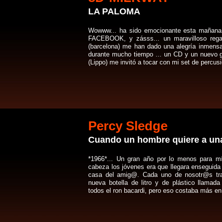
LA PALOMA
Wowww... ha sido emocionante esta mañana 
FACEBOOK, y zásss... un maravilloso re
(barcelona) me han dado una alegría inmensa
durante mucho tiempo ... un CD y un nuevo g
(Lippo) me invitó a tocar con mi set de percusi
Percy Sledge
Cuando un hombre quiere a un
*1966*... Un gran año por lo menos para m
cabeza los jóvenes era que llegara enseguid
casa del amig@. Cada uno de nosotr@s trai
nueva botella de litro y de plástico llamad
todos el ron bacardi, pero eso costaba más en.