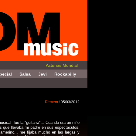
Asturias Mundial
pecial
Salsa
Jevi
Rockabilly
Remem /
05/03/2012
sical fue la "guitarra"... Cuando era un niño
as que llevaba mi padre en sus espectáculos,
camerino... me fijaba mucho en las largas y