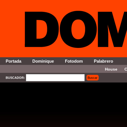
Portada
Dominique
Fotodom
Palabrero
House
C
BUSCADOR:
Buscar
SELECT * FROM Contenido WHERE Activo = '1' AND Seccion = '4' ORDER By Fecha DESC 