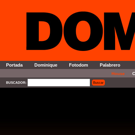
Portada
Dominique
Fotodom
Palabrero
House
C
BUSCADOR:
Buscar
SELECT * FROM Contenido WHERE Activo = '1' AND Seccion = '5' ORDER By Fecha DESC 