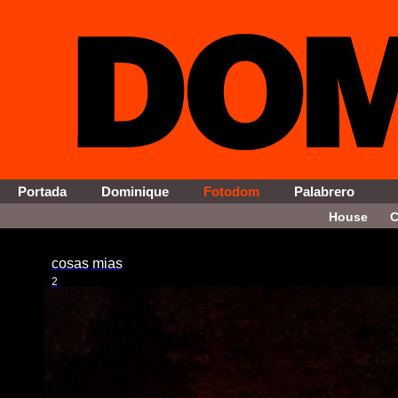
Portada
Dominique
Fotodom
Palabrero
House
C
cosas mias
2