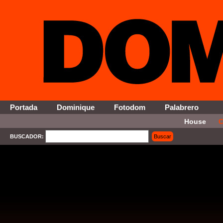
Portada
Dominique
Fotodom
Palabrero
House
C
BUSCADOR:
Buscar
SELECT * FROM Contenido WHERE Activo = '1' AND Seccion = '1' ORDER By Fecha DESC 