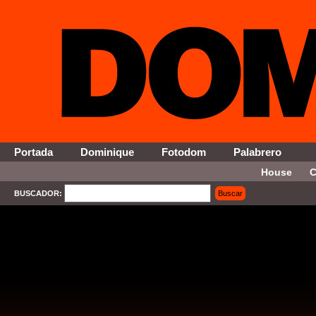
Portada
Dominique
Fotodom
Palabrero
House
C
BUSCADOR:
Buscar
SELECT * FROM Contenido WHERE Activo = '1' AND Seccion = '4' ORDER By Fecha DESC 