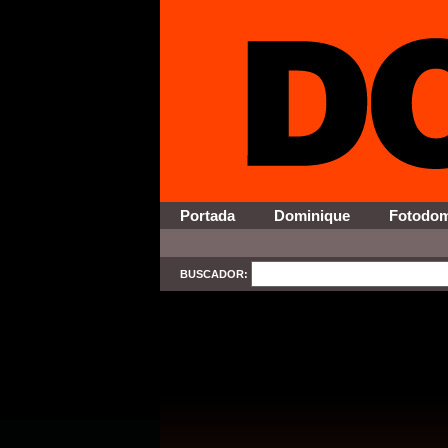
Portada
Dominique
Fotodo
BUSCADOR:
SELECT * FROM Contenido WHERE Activo = '1' AND Secci