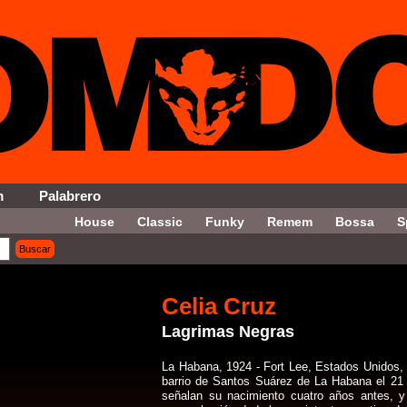
m
Palabrero
House
Classic
Funky
Remem
Bossa
S
Buscar
on = '12' ORDER By Fecha DESC LIMIT 5, 5
Celia Cruz
Lagrimas Negras
La Habana, 1924 - Fort Lee, Estados Unidos, 
barrio de Santos Suárez de La Habana el 21 
señalan su nacimiento cuatro años antes, y 