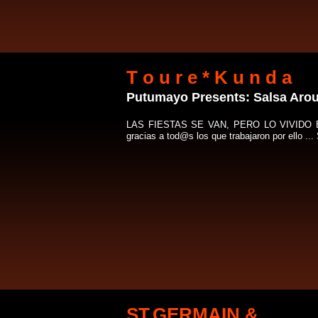
T o u r e * K u n d a
Putumayo Presents: Salsa Arou
LAS FIESTAS SE VAN, PERO LO VIVIDO BI
gracias a tod@s los que trabajaron por ello .
ST.GERMAIN &