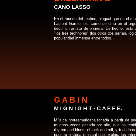
CANO LASSO
En el mundo del techno, al igual que en el mu
Laurent Garnier es, como se diría en el argot
decir, un artista de primera. De hecho, est
"los tres technores" (los otros dos serían, lóg
popularidad inmensa entre todos...
G A B I N
M I G N I G H T - C A F F E.
Música norteamericana forjada a partir de pod
muchas veces pasada por alto, que ha tenido 
rhythm and blues, el rock and roll, y toda la 
nuestra historia musical que explora los inte