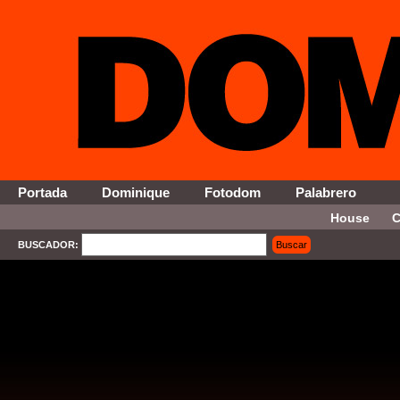
Portada
Dominique
Fotodom
Palabrero
House
C
BUSCADOR:
Buscar
SELECT * FROM Contenido WHERE Activo = '1' AND Seccion = '12' ORDER By Fecha DESC