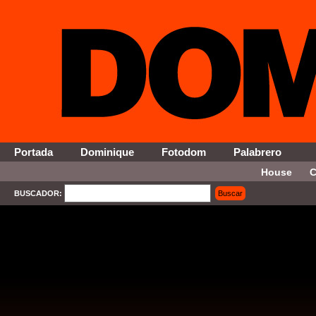
Portada
Dominique
Fotodom
Palabrero
House
C
BUSCADOR:
Buscar
SELECT * FROM Contenido WHERE Activo = '1' AND Seccion = '12' ORDER By Fecha DESC