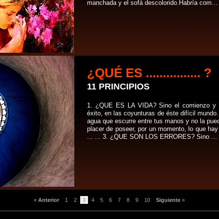
manchada y el sofá descolorido.Habría com...
¿QUÉ ES ................ ?
11 PRINCIPIOS
1. ¿QUE ES LA VIDA? Sino el comienzo y fin
éxito, en las coyunturas de éste difícil mun
agua que escurre entre tus manos y no la pued
placer de poseer, por un momento, lo que hay 
... ... 3. ¿QUE SON LOS ERRORES? Sino ...
«
Anterior
1
2
3
4
5
6
7
8
9
10
Siguiente
»