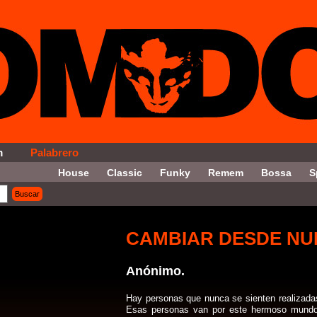
m
Palabrero
House
Classic
Funky
Remem
Bossa
S
Buscar
on = '6' ORDER By Fecha DESC LIMIT 10, 5
CAMBIAR DESDE NUE
Anónimo.
Hay personas que nunca se sienten realizadas
Esas personas van por este hermoso mundo