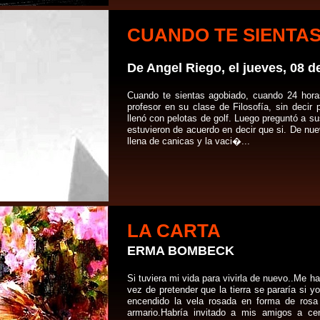
CUANDO TE SIENTA
De Angel Riego, el jueves, 08 d
Cuando te sientas agobiado, cuando 24 horas
profesor en su clase de Filosofía, sin decir 
llenó con pelotas de golf. Luego preguntó a sus
estuvieron de acuerdo en decir que si. De nuev
llena de canicas y la vaci�...
LA CARTA
ERMA BOMBECK
Si tuviera mi vida para vivirla de nuevo..Me 
vez de pretender que la tierra se pararía si yo
encendido la vela rosada en forma de rosa 
armario.Habría invitado a mis amigos a cen