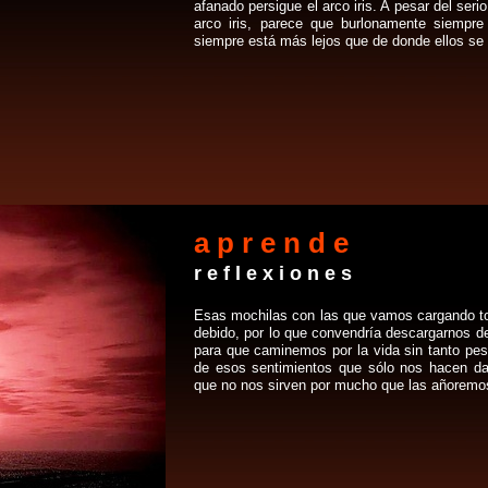
afanado persigue el arco iris. A pesar del seri
arco iris, parece que burlonamente siempre 
siempre está más lejos que de donde ellos se 
a p r e n d e
r e f l e x i o n e s
Esas mochilas con las que vamos cargando to
debido, por lo que convendría descargarnos 
para que caminemos por la vida sin tanto pe
de esos sentimientos que sólo nos hacen d
que no nos sirven por mucho que las añoremos