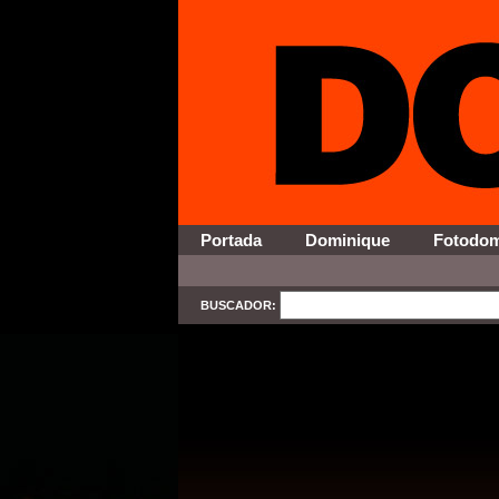
Portada
Dominique
Fotodo
BUSCADOR:
SELECT * FROM Contenido WHERE Activo = '1' AND Secci