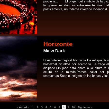
proviene... El origen del símbolo de la paz
la guerra exhiben ostentosamente una pa
poéticamente, un tridente invertido rodeado d..
Horizonte
Malw Dark
HorizonteSe tragó el horizonte los reflejosDe 
bostezosEnvueltos por acento vil.Se tragó el
disipado.Dibujado está ahora a la alturaDe 
oculto en la mirada,Parece callar por p
respuestas.Sabe el enigma de las brisas y las 
«
Anterior
1
2
3
4
5
6
7
8
9
10
Siguiente
»