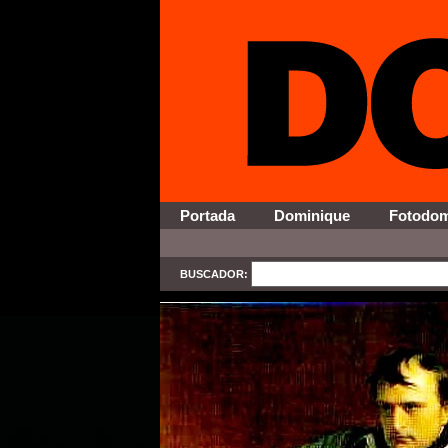
Portada
Dominique
Fotodo
BUSCADOR:
SELECT * FROM Contenido WHERE Activo = '1' AND Secci