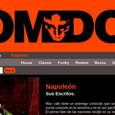
m
Palabrero
House
Classic
Funky
Remem
Bossa
S
Buscar
on = '6' ORDER By Fecha DESC LIMIT 35, 5
Napoleón
Sus Escritos.
Mas vale tener un enemigo conocido que un 
social consiste en la armonía y en el uso pací
El primer bien de las naciones reside en su i