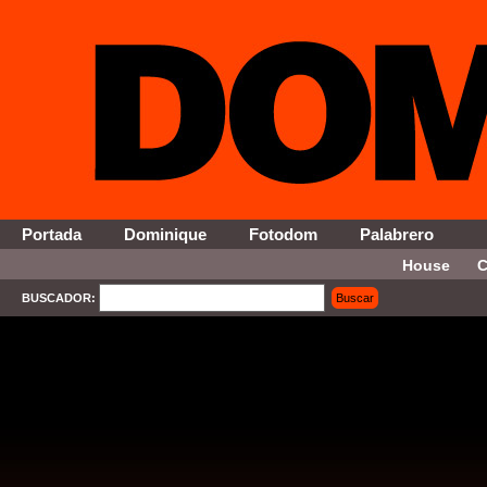
Portada
Dominique
Fotodom
Palabrero
House
C
BUSCADOR:
Buscar
SELECT * FROM Contenido WHERE Activo = '1' AND Seccion = '13' ORDER By Fecha DESC