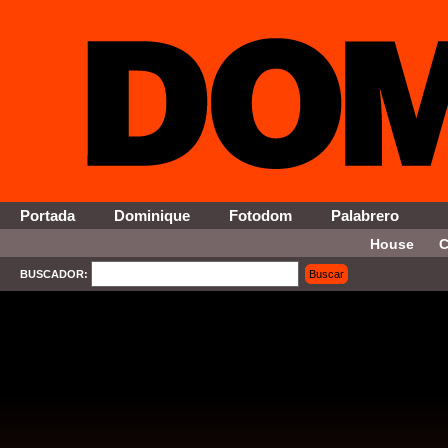
Portada
Dominique
Fotodom
Palabrero
House
C
BUSCADOR:
Buscar
SELECT * FROM Contenido WHERE Activo = '1' AND Seccion = '13' ORDER By Fecha DESC