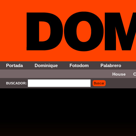
Portada
Dominique
Fotodom
Palabrero
House
C
BUSCADOR:
Buscar
SELECT * FROM Contenido WHERE Activo = '1' AND Seccion = '13' ORDER By Fecha DESC