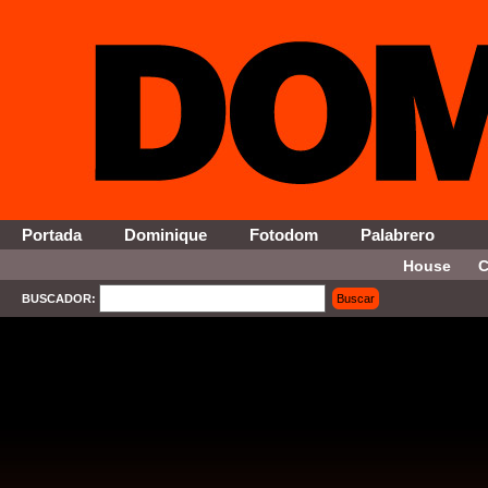
Portada
Dominique
Fotodom
Palabrero
House
C
BUSCADOR:
Buscar
SELECT * FROM Contenido WHERE Activo = '1' AND Seccion = '13' ORDER By Fecha DESC