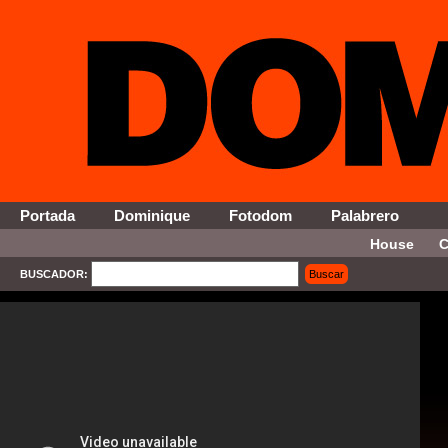
Portada
Dominique
Fotodom
Palabrero
House
C
BUSCADOR:
Buscar
SELECT * FROM Contenido WHERE Activo = '1' AND Seccion = '15' ORDER By Fecha DESC