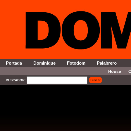
Portada
Dominique
Fotodom
Palabrero
House
C
BUSCADOR:
Buscar
SELECT * FROM Contenido WHERE Activo = '1' AND Seccion = '15' ORDER By Fecha DESC