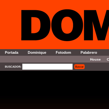
Portada
Dominique
Fotodom
Palabrero
House
C
BUSCADOR:
Buscar
SELECT * FROM Contenido WHERE Activo = '1' AND Seccion = '15' ORDER By Fecha DESC