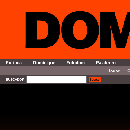
Portada
Dominique
Fotodom
Palabrero
House
C
BUSCADOR:
Buscar
SELECT * FROM Contenido WHERE Activo = '1' AND Seccion = '15' ORDER By Fecha DESC